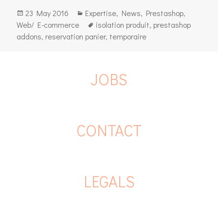
Posted
Categories
23 May 2016
Expertise
,
News
,
Prestashop
,
on
Tags
Web/ E-commerce
isolation produit
,
prestashop
addons
,
reservation panier
,
temporaire
JOBS
CONTACT
LEGALS