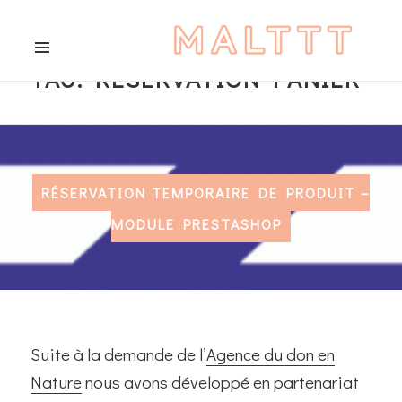
TAG:
RESERVATION PANIER
MENU
AND
WIDGETS
RÉSERVATION TEMPORAIRE DE PRODUIT –
MODULE PRESTASHOP
Suite à la demande de l’
Agence du don en
Nature
nous avons développé en partenariat