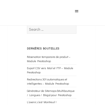
MENU
Search
AND
for:
WIDGETS
DERNIÈRES BOUTEILLES
Réservation temporaire de produit –
Module Prestashop
Export CSV vers Mail et FTP – Module
Prestashop
Redirections 301 automatiques et
intelligentes – Module Prestashop
Générateur de Sitemaps (Multiboutique
/ Langues / Blogs) pour Prestashop
L’avenir, c’est Montreuil !