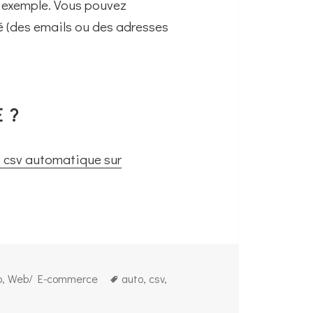
r exemple. Vous pouvez
té (des emails ou des adresses
 ?
 csv automatique sur
Tags
p
,
Web/ E-commerce
auto
,
csv
,