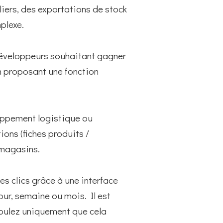
liers, des exportations de stock
plexe.
éveloppeurs souhaitant gagner
n proposant une fonction
loppement logistique ou
ons (fiches produits /
 magasins.
 clics grâce à une interface
our, semaine ou mois. Il est
voulez uniquement que cela