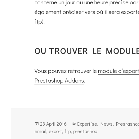
concerne un jour ou une heure précise pa
également préciser vers où il sera expor
ftp).
OU TROUVER LE MODULE
Vous pouvez retrouver le
module d’export
Prestashop Addons
.
Posted
Categories
23 April 2016
Expertise
,
News
,
Prestasho
on
email
,
export
,
ftp
,
prestashop