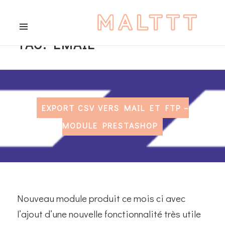
TAG:
EMAIL
MENU
AND
WIDGETS
EXPORT CSV VERS MAIL ET FTP –
MODULE PRESTASHOP
Nouveau module produit ce mois ci avec
l’ajout d’une nouvelle fonctionnalité très utile