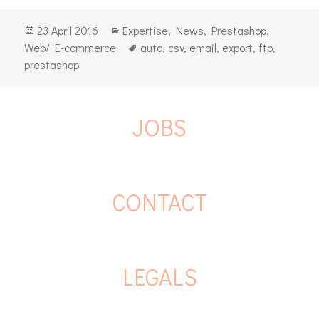
Posted
Categories
23 April 2016
Expertise
,
News
,
Prestashop
,
on
Tags
Web/ E-commerce
auto
,
csv
,
email
,
export
,
ftp
,
prestashop
JOBS
CONTACT
LEGALS